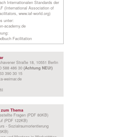
ach Internationalen Standards der
F (International Association of
cilitators,
www.iaf-world.org
)
s unter:
tion-academy.de
nung:
dbuch Facilitation
ar
havener Straße 18, 10551 Berlin
30 588 486 30
(Achtung NEU!)
63 390 30 15
ta-weimar.de
il
 zum Thema
estellte Fragen
(PDF 80KB)
uf
(PDF 122KB)
urs - Sozialraumorientierung
6KB)
ung und Montage in Werkstätten