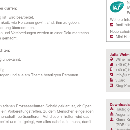
N
IA
n dürfen:
Fa
ist, wird bearbeitet.
Weitere Info
keit, wie Personen gewillt sind, ihm zu geben.
facilita
twortung übernommen.
Neuerschei
een und Verabredungen werden in einer Dokumentation
Mini-Han
h gemacht.
chten:
Jutta Weim
g unbekannt.
Wilhelms
+49 (0)
tig.
+49 (0)1
erogen und alle am Thema beteiligten Personen
info@jut
vCard
Xing-Prof
Downloads
hiedenen Prozessschritten Sobald geklärt ist, ob Open
Häufig g
es ein Vorbereitungstreffen, zu dem Menschen eingeladen
Augen a
merschaft repräsentieren. Auf diesem Treffen wird das
Klarer K
beitet und festgelegt, wer alles dabei sein muss, damit
(PDF 27
Verpack