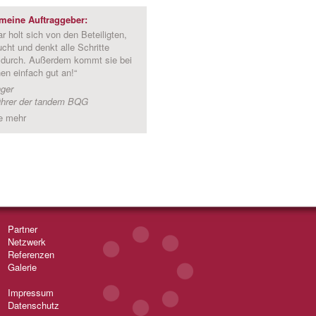
meine Auftraggeber:
 holt sich von den Beteiligten,
cht und denkt alle Schritte
 durch. Außerdem kommt sie bei
n einfach gut an!“
ger
ührer der tandem BQG
e mehr
Partner
Netzwerk
Referenzen
Galerie
Impressum
Datenschutz