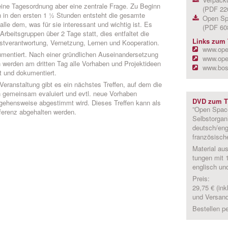
eine Tagesordnung aber eine zentrale Frage. Zu Beginn
(PDF 22
nn in den ersten 1 ½ Stunden entsteht die gesamte
Open Spa
alle dem, was für sie interessant und wichtig ist. Es
(PDF 60
 Arbeitsgruppen über 2 Tage statt, dies entfaltet die
Links zum
stverantwortung, Vernetzung, Lernen und Kooperation.
www.ope
umentiert. Nach einer gründlichen Auseinandersetzung
www.ope
 werden am dritten Tag alle Vorhaben und Projektideen
www.bos
 und dokumentiert.
ranstaltung gibt es ein nächstes Treffen, auf dem die
n gemeinsam evaluiert und evtl. neue Vorhaben
DVD zum 
rgehensweise abgestimmt wird. Dieses Treffen kann als
”Open Space
ferenz abgehalten werden.
Selbstorgani
deutsch/eng
französische
Material au
tungen mit 
englisch un
Preis:
29,75 € (in
und Versan
Bestellen p