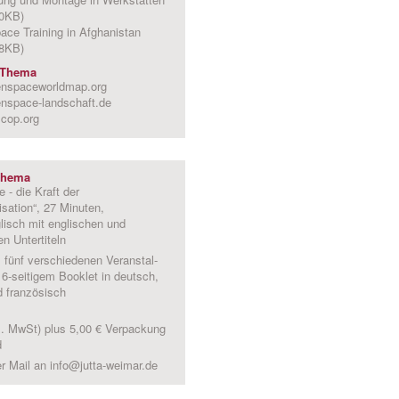
0KB)
ce Training in Afghanistan
8KB)
 Thema
nspaceworldmap.org
nspace-landschaft.de
cop.org
Thema
 - die Kraft der
sation“, 27 Minuten,
lisch mit englischen und
n Untertiteln
s fünf verschiedenen Veranstal­
16-seitigem Booklet in deutsch,
d französisch
kl. MwSt) plus 5,00 € Verpackung
d
er Mail an
info@jutta-weimar.de