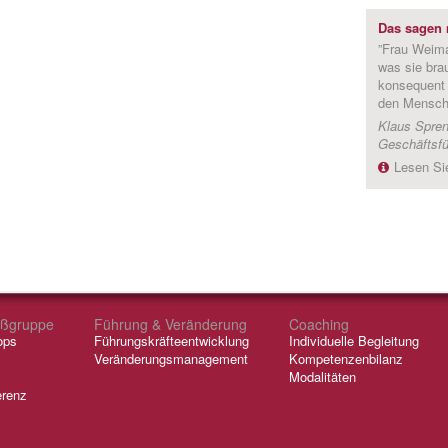
Das sagen 
”Frau Weimar
was sie brau
konsequent
den Mensche
Klaus Spren
Geschäftsf
Lesen Si
oßgruppe
Führung & Veränderung
Coaching
ops
Führungskräfteentwicklung
Individuelle Begleitung
Veränderungsmanagement
Kompetenzenbilanz
Modalitäten
erenz