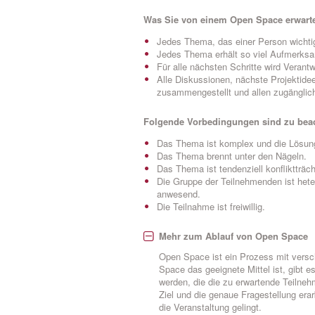
Was Sie von einem Open Space erwarte
Jedes Thema, das einer Person wichtig 
Jedes Thema erhält so viel Aufmerksam
Für alle nächsten Schritte wird Veran
Alle Diskussionen, nächste Projektid
zusammengestellt und allen zugänglic
Folgende Vorbedingungen sind zu bea
Das Thema ist komplex und die Lösun
Das Thema brennt unter den Nägeln.
Das Thema ist tendenziell konfliktträch
Die Gruppe der Teilnehmenden ist het
anwesend.
Die Teilnahme ist freiwillig.
Mehr zum Ablauf von Open Space
Open Space ist ein Prozess mit versc
Space das geeignete Mittel ist, gibt 
werden, die die zu erwartende Teilneh
Ziel und die genaue Fragestellung erar
die Veranstaltung gelingt.