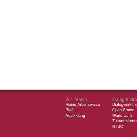
Zur Person
Dialog & Gr
Meine Arbeitsweise
Dialogworksh
Profil
Open Space
Ausbildung
World Café
Zukunftskonf
RTSC