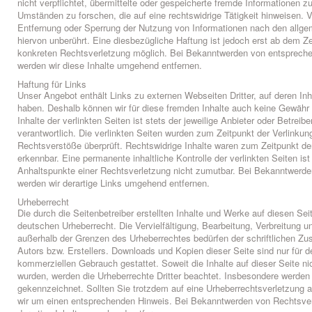
nicht verpflichtet, übermittelte oder gespeicherte fremde Informationen 
Umständen zu forschen, die auf eine rechtswidrige Tätigkeit hinweisen. V
Entfernung oder Sperrung der Nutzung von Informationen nach den allg
hiervon unberührt. Eine diesbezügliche Haftung ist jedoch erst ab dem Ze
konkreten Rechtsverletzung möglich. Bei Bekanntwerden von entsprech
werden wir diese Inhalte umgehend entfernen.
Haftung für Links
Unser Angebot enthält Links zu externen Webseiten Dritter, auf deren Inh
haben. Deshalb können wir für diese fremden Inhalte auch keine Gewähr
Inhalte der verlinkten Seiten ist stets der jeweilige Anbieter oder Betreibe
verantwortlich. Die verlinkten Seiten wurden zum Zeitpunkt der Verlinkun
Rechtsverstöße überprüft. Rechtswidrige Inhalte waren zum Zeitpunkt der
erkennbar. Eine permanente inhaltliche Kontrolle der verlinkten Seiten is
Anhaltspunkte einer Rechtsverletzung nicht zumutbar. Bei Bekanntwerd
werden wir derartige Links umgehend entfernen.
Urheberrecht
Die durch die Seitenbetreiber erstellten Inhalte und Werke auf diesen Se
deutschen Urheberrecht. Die Vervielfältigung, Bearbeitung, Verbreitung u
außerhalb der Grenzen des Urheberrechtes bedürfen der schriftlichen Zu
Autors bzw. Erstellers. Downloads und Kopien dieser Seite sind nur für de
kommerziellen Gebrauch gestattet. Soweit die Inhalte auf dieser Seite nic
wurden, werden die Urheberrechte Dritter beachtet. Insbesondere werden I
gekennzeichnet. Sollten Sie trotzdem auf eine Urheberrechtsverletzung 
wir um einen entsprechenden Hinweis. Bei Bekanntwerden von Rechtsver