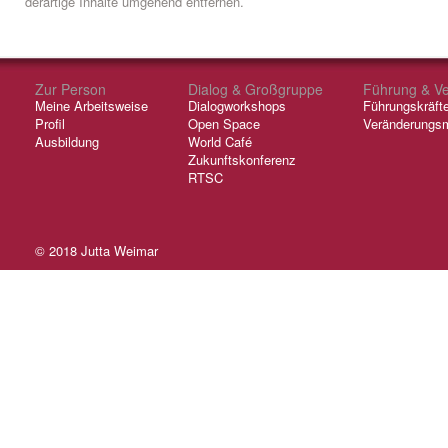
derartige Inhalte umgehend entfernen.
Zur Person
Dialog & Großgruppe
Führung & V
Meine Arbeitsweise
Dialogworkshops
Führungskräft
Profil
Open Space
Veränderungs
Ausbildung
World Café
Zukunftskonferenz
RTSC
© 2018
Jutta Weimar